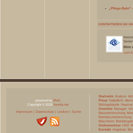
„Pflege-Bahr“ -
KONTAKTIEREN SIE UN
Nutzen
Senior
Bitte
zum Ko
Startseite
Analyse
Akt
powered by
IReS
Privat
Haftpflicht
Alter
Copyright © 2026
Inveda.net
Wohngebäude
Hausrat
Gewerbe
Manager
Ve
Impressum
|
Datenschutz
|
Lexikon
|
Suche
Bauunterbrechung
Mon
Betriebsunterbrechung
Maschinen
Betriebsge
Onlinerechner
HKD
R
Kontakt
Angebote
Ber