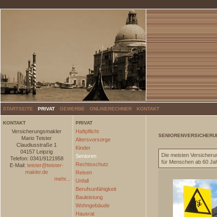
STARTSEITE
PRIVAT
GEWERBE
ONLINERECHNER
KONTAKT
KONTAKT
PRIVAT
Versicherungsmakler
Haftpflicht
SENIORENVERSICHER
Mario Teister
Altersvorsorge
Claudiusstraße 1
Kinder
04157 Leipzig
Die meisten Versicheru
Senioren
Telefon: 0341/9121958
für Menschen ab 60 Jah
Rechtsschutz
E-Mail:
teister@teister-
makler.de
Reisen
mehr...
Unfall
Berufsunfähigkeit
Bauleistung
Wohngebäude
Hausrat