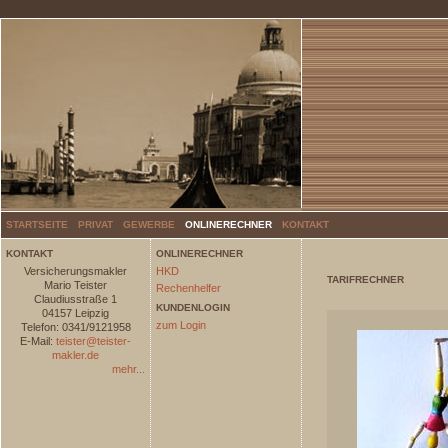
STARTSEITE
PRIVAT
GEWERBE
ONLINERECHNER
KONTAKT
KONTAKT
ONLINERECHNER
Versicherungsmakler
HKD
TARIFRECHNER
Mario Teister
Rechenhelfer
Claudiusstraße 1
KUNDENLOGIN
04157 Leipzig
zum Login
Telefon: 0341/9121958
E-Mail:
teister@teister-
makler.de
mehr...