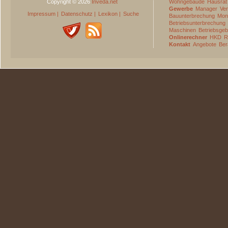
Copyright © 2026
Inveda.net
Wohngebäude
Hausrat
Gewerbe
Manager
Ve
Impressum
|
Datenschutz
|
Lexikon
|
Suche
Bauunterbrechung
Mon
Betriebsunterbrechung
Maschinen
Betriebsge
Onlinerechner
HKD
R
Kontakt
Angebote
Ber