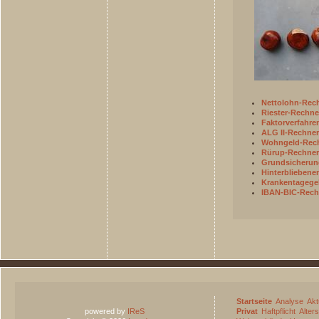
Nettolohn-Rec
Riester-Rechne
Faktorverfahre
ALG II-Rechner
Wohngeld-Rec
Rürup-Rechner
Grundsicherun
Hinterbliebene
Krankentagege
IBAN-BIC-Rech
Startseite
Analyse
Akt
powered by
IReS
Privat
Haftpflicht
Alter