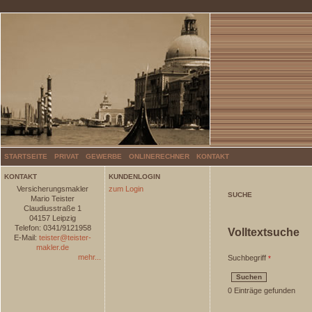
STARTSEITE
PRIVAT
GEWERBE
ONLINERECHNER
KONTAKT
KONTAKT
KUNDENLOGIN
Versicherungsmakler
zum Login
SUCHE
Mario Teister
Claudiusstraße 1
04157 Leipzig
Telefon: 0341/9121958
Volltextsuche
E-Mail:
teister@teister-
makler.de
mehr...
Suchbegriff
0
Einträge gefunden