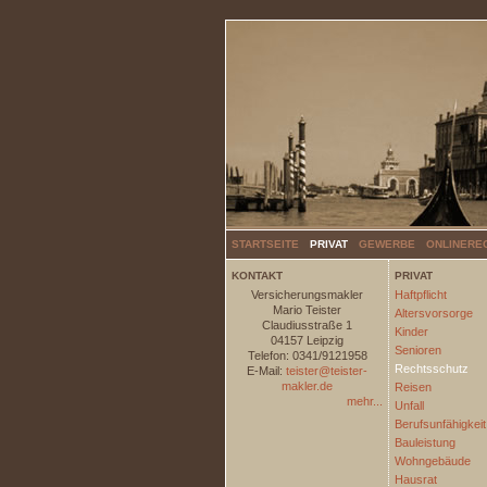
STARTSEITE
PRIVAT
GEWERBE
ONLINERE
KONTAKT
PRIVAT
Versicherungsmakler
Haftpflicht
Mario Teister
Altersvorsorge
Claudiusstraße 1
Kinder
04157 Leipzig
Senioren
Telefon: 0341/9121958
Rechtsschutz
E-Mail:
teister@teister-
makler.de
Reisen
mehr...
Unfall
Berufsunfähigkeit
Bauleistung
Wohngebäude
Hausrat