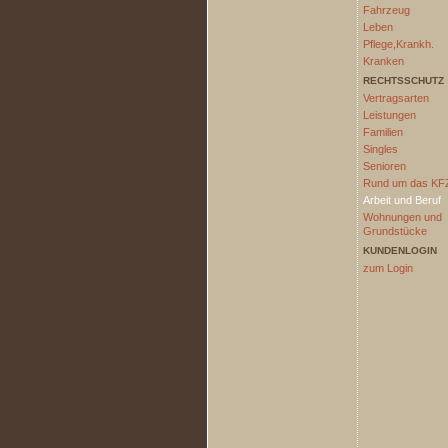
Fahrzeug
Leben
Pflege,Krankh.
Kranken
RECHTSSCHUTZ
Vertragsarten
Leistungen
Familien
Singles
Senioren
Rund um das KF
Arbeit und Beruf
Wohnungen und
Grundstücke
KUNDENLOGIN
zum Login