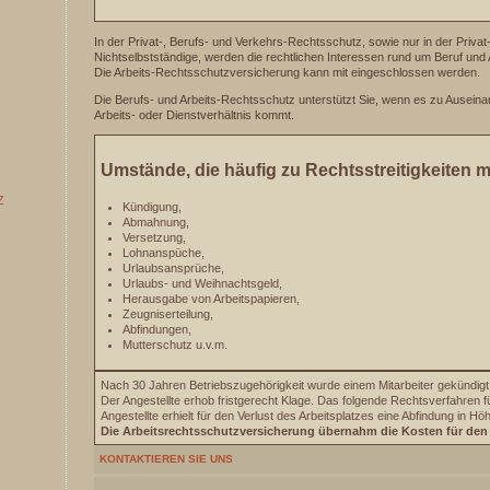
In der Privat-, Berufs- und Verkehrs-Rechtsschutz, sowie nur in der Priva
Nichtselbstständige, werden die rechtlichen Interessen rund um Beruf und 
Die Arbeits-Rechtsschutzversicherung kann mit eingeschlossen werden.
Die Berufs- und Arbeits-Rechtsschutz unterstützt Sie, wenn es zu Auseina
Arbeits- oder Dienstverhältnis kommt.
Umstände, die häufig zu Rechtsstreitigkeiten m
Z
Kündigung,
Abmahnung,
Versetzung,
Lohnanspüche,
Urlaubsansprüche,
Urlaubs- und Weihnachtsgeld,
Herausgabe von Arbeitspapieren,
Zeugniserteilung,
Abfindungen,
Mutterschutz u.v.m.
Nach 30 Jahren Betriebszugehörigkeit wurde einem Mitarbeiter gekündigt
Der Angestellte erhob fristgerecht Klage. Das folgende Rechtsverfahren f
Angestellte erhielt für den Verlust des Arbeitsplatzes eine Abfindung in 
Die Arbeitsrechtsschutzversicherung übernahm die Kosten für den
KONTAKTIEREN SIE UNS