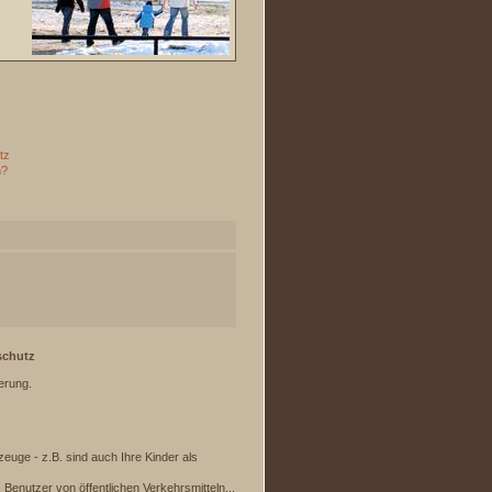
tz
n?
schutz
erung.
euge - z.B. sind auch Ihre Kinder als
 Benutzer von öffentlichen Verkehrsmitteln...