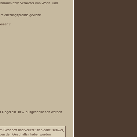
ohnraum bzw. Vermieter von Wohn- und
 Versicherungsprämie gewährt.
lossen?
r Regel ein- bzw. ausgeschlossen werden
em Geschäft und verletzt sich dabei schwer,
Gegen den Geschäftsinhaber wurden