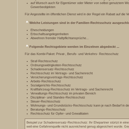
auf Wunsch auch für Eigentümer oder Mieter von selbst genutztem W
Gewerbeobjekten
Für Angestellte im öffentlichen Dienst wird in der Regel ein Rabatt auf die
Welche Leistungen sind in der Familien-Rechtsschutz ausgesch
Ehescheidungen
Erbschaftsangelegenheiten
Abwehren fremder Haftpflichtansprüche...
Folgende Rechtsgebiete werden im Einzelnen abgedeckt ...
Für das Kombi-Paket: Privat-, Berufs- und Verkehrs- Rechtsschutz
Straf-Rechtsschutz
Ordnungswidrigkeiten-Rechtsschutz
Schadensersatz-Rechtsschutz
Rechtsschutz im Vertrags- und Sachenrecht
Versicherungsvertrags-Rechtsschutz
Arbeits-Rechtsschutz
Sozialgerichts-Rechtsschutz
Kraftfahrzeug-Rechtsschutz im Vertrags- und Sachenrecht
Verwaltungs-Rechtsschutz im privaten Bereich
Disziplinar- und Standes-Rechtsschutz
Steuer-Rechtsschutz
Wohnungs- und Grundstücks-Rechtsschutz kann je nach Bedarf in de
Beratungs-Rechtsschutz
Rechtsschutz für Opfer- und Gewalttaten
Beispiel zur Schadensersatz-Rechtsschutz: Ihr Ehepartner stürtzt in ein
weil eine Gefahrenquelle nicht ausreichend genug abgesichert wurde. 