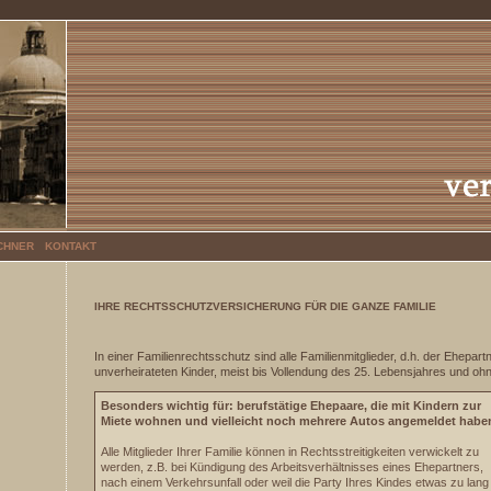
CHNER
KONTAKT
IHRE RECHTSSCHUTZVERSICHERUNG FÜR DIE GANZE FAMILIE
In einer Familienrechtsschutz sind alle Familienmitglieder, d.h. der Ehepart
unverheirateten Kinder, meist bis Vollendung des 25. Lebensjahres und o
Besonders wichtig für: berufstätige Ehepaare, die mit Kindern zur
Miete wohnen und vielleicht noch mehrere Autos angemeldet haben
Alle Mitglieder Ihrer Familie können in Rechtsstreitigkeiten verwickelt zu
werden, z.B. bei Kündigung des Arbeitsverhältnisses eines Ehepartners,
nach einem Verkehrsunfall oder weil die Party Ihres Kindes etwas zu lang