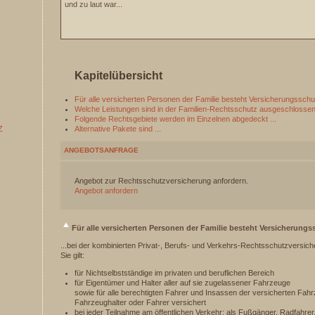
und zu laut war...
Kapitelübersicht
Für alle versicherten Personen der Familie besteht Versicherungsschu
Welche Leistungen sind in der Familien-Rechtsschutz ausgeschlosse
Folgende Rechtsgebiete werden im Einzelnen abgedeckt ...
Z
Alternative Pakete sind ...
ANGEBOTSANFRAGE
Angebot zur Rechtsschutzversicherung anfordern.
Angebot anfordern
Für alle versicherten Personen der Familie besteht Versicherungs
...bei der kombinierten Privat-, Berufs- und Verkehrs-Rechtsschutzversich
Sie gilt:
für Nichtselbstständige im privaten und beruflichen Bereich
für Eigentümer und Halter aller auf sie zugelassener Fahrzeuge
sowie für alle berechtigten Fahrer und Insassen der versicherten Fahrz
Fahrzeughalter oder Fahrer versichert
bei jeder Teilnahme am öffentlichen Verkehr; als Fußgänger, Radfahrer,