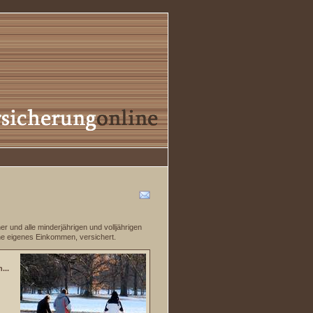
ner und alle minderjährigen und volljährigen
hne eigenes Einkommen, versichert.
...