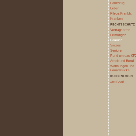
Fahrzeug
Leben
Pflege,Krankh.
Kranken
RECHTSSCHUTZ
Vertragsarten
Leistungen
Familien
Singles
Senioren
Rund um das KF
Arbeit und Beruf
Wohnungen und
Grundstücke
KUNDENLOGIN
zum Login