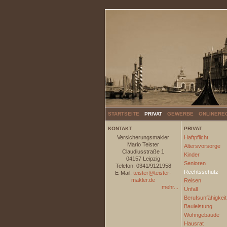
STARTSEITE
PRIVAT
GEWERBE
ONLINERE
KONTAKT
PRIVAT
Versicherungsmakler
Haftpflicht
Mario Teister
Altersvorsorge
Claudiusstraße 1
Kinder
04157 Leipzig
Senioren
Telefon: 0341/9121958
Rechtsschutz
E-Mail:
teister@teister-
makler.de
Reisen
mehr...
Unfall
Berufsunfähigkeit
Bauleistung
Wohngebäude
Hausrat