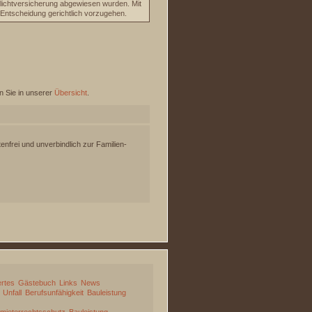
lichtversicherung abgewiesen wurden. Mit
 Entscheidung gerichtlich vorzugehen.
n Sie in unserer
Übersicht
.
enfrei und unverbindlich zur Familien-
rtes
Gästebuch
Links
News
Unfall
Berufsunfähigkeit
Bauleistung