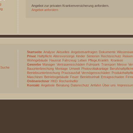
g
Angebot zur privaten Krankenversicherung anfordern.
ng
Angebot anfordern
Startseite
Analyse
Aktuelles
Angebotsanfragen
Dokumente
Wissenswe
Privat
Haftpflicht
Altersvorsorge
Kinder
Senioren
Rechtsschutz
Reisen
Wohngebäude
Hausrat
Fahrzeug
Leben
Pflege,Krankh.
Kranken
Gewerbe
Manager
Vertrauensschäden
Fuhrpark
Transport
Messe
Ver
Suche
Bauunterbrechung
Montage
Umwelt
Photovoltaikanlage
Berufshaftpflicht
Betriebsunterbrechung
Praxisausfall
Vermögensschäden
Produkthaftpfli
Maschinen
Betriebsgebäude
Feuer
Betriebsinhalt
Ertragsschaden
Firm
Onlinerechner
HKD
Rechenhelfer
Kontakt
Angebote
Beratung
Datenschutz
Anfahrt
Über uns
Impressu