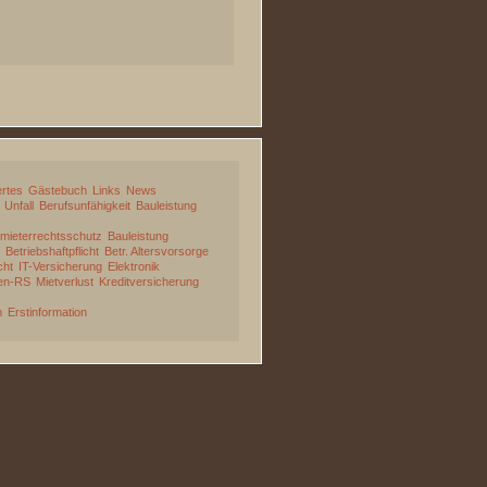
rtes
Gästebuch
Links
News
Unfall
Berufsunfähigkeit
Bauleistung
mieterrechtsschutz
Bauleistung
Betriebshaftpflicht
Betr. Altersvorsorge
cht
IT-Versicherung
Elektronik
en-RS
Mietverlust
Kreditversicherung
m
Erstinformation