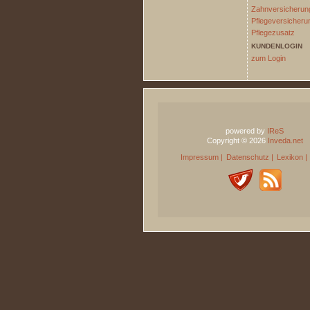
Zahnversicherun
Pflegeversicheru
Pflegezusatz
KUNDENLOGIN
zum Login
powered by
IReS
Copyright © 2026
Inveda.net
Impressum
|
Datenschutz
|
Lexikon
|