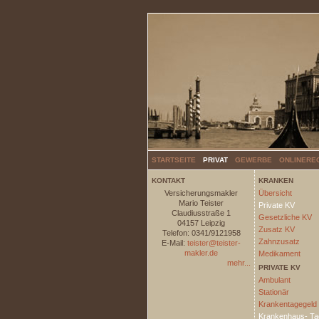
STARTSEITE
PRIVAT
GEWERBE
ONLINERE
KONTAKT
KRANKEN
Versicherungsmakler
Übersicht
Mario Teister
Private KV
Claudiusstraße 1
Gesetzliche KV
04157 Leipzig
Zusatz KV
Telefon: 0341/9121958
Zahnzusatz
E-Mail:
teister@teister-
makler.de
Medikament
mehr...
PRIVATE KV
Ambulant
Stationär
Krankentagegeld
Krankenhaus- Ta