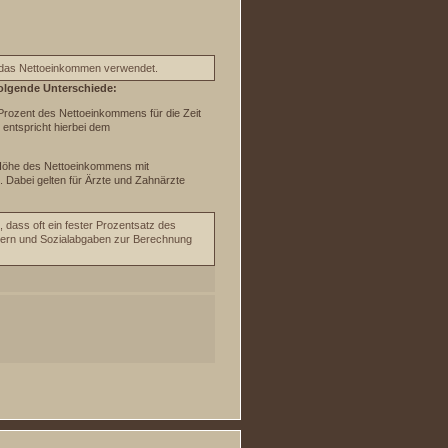
 das Nettoeinkommen verwendet.
folgende Unterschiede:
Prozent des Nettoeinkommens für die Zeit
entspricht hierbei dem
r Höhe des Nettoeinkommens mit
. Dabei gelten für Ärzte und Zahnärzte
t, dass oft ein fester Prozentsatz des
uern und Sozialabgaben zur Berechnung