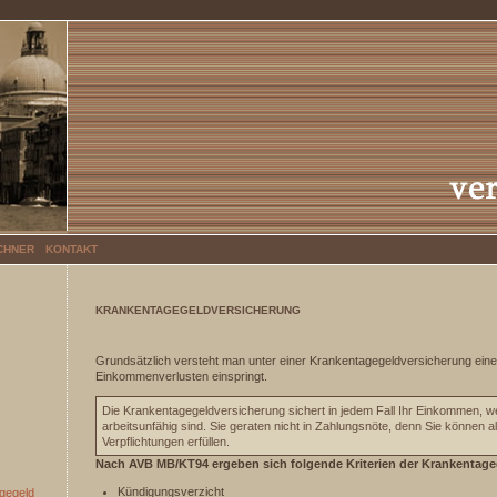
CHNER
KONTAKT
KRANKENTAGEGELDVERSICHERUNG
Grundsätzlich versteht man unter einer Krankentagegeldversicherung eine 
Einkommenverlusten einspringt.
Die Krankentagegeldversicherung sichert in jedem Fall Ihr Einkommen, 
arbeitsunfähig sind. Sie geraten nicht in Zahlungsnöte, denn Sie können 
Verpflichtungen erfüllen.
Nach AVB MB/KT94 ergeben sich folgende Kriterien der Krankentage
Kündigungsverzicht
gegeld