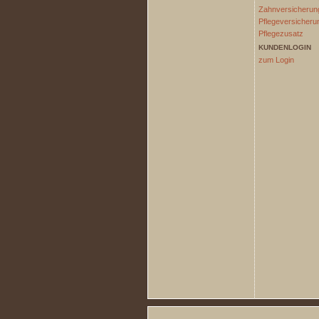
Zahnversicherun
Pflegeversicheru
Pflegezusatz
KUNDENLOGIN
zum Login