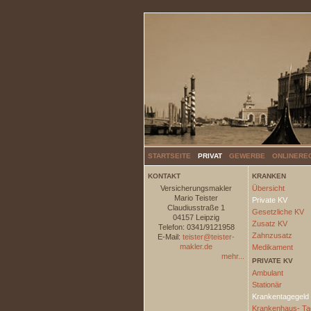
STARTSEITE
PRIVAT
GEWERBE
ONLINERE
KONTAKT
KRANKEN
Versicherungsmakler
Übersicht
Mario Teister
Private KV
Claudiusstraße 1
Gesetzliche KV
04157 Leipzig
Zusatz KV
Telefon: 0341/9121958
Zahnzusatz
E-Mail:
teister@teister-
makler.de
Medikament
mehr...
PRIVATE KV
Ambulant
Stationär
Krankentagegeld
Krankenhaus- Ta