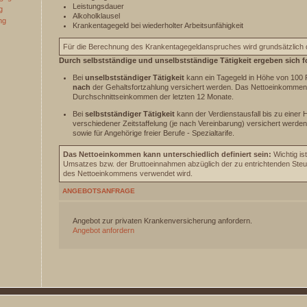
Leistungsdauer
g
Alkoholklausel
ng
Krankentagegeld bei wiederholter Arbeitsunfähigkeit
Für die Berechnung des Krankentagegeldanspruches wird grundsätzlich
Durch selbstständige und unselbstständige Tätigkeit ergeben sich 
Bei
unselbstständiger Tätigkeit
kann ein Tagegeld in Höhe von 100 
nach
der Gehaltsfortzahlung versichert werden. Das Nettoeinkommen 
Durchschnittseinkommen der letzten 12 Monate.
Bei
selbstständiger Tätigkeit
kann der Verdienstausfall bis zu eine
verschiedener Zeitstaffelung (je nach Vereinbarung) versichert werden
sowie für Angehörige freier Berufe - Spezialtarife.
Das Nettoeinkommen kann unterschiedlich definiert sein:
Wichtig is
Umsatzes bzw. der Bruttoeinnahmen abzüglich der zu entrichtenden Ste
des Nettoeinkommens verwendet wird.
ANGEBOTSANFRAGE
Angebot zur privaten Krankenversicherung anfordern.
Angebot anfordern