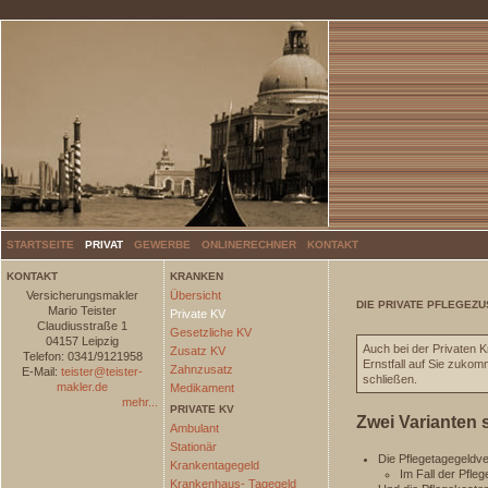
STARTSEITE
PRIVAT
GEWERBE
ONLINERECHNER
KONTAKT
KONTAKT
KRANKEN
Versicherungsmakler
Übersicht
DIE PRIVATE PFLEGEZ
Mario Teister
Private KV
Claudiusstraße 1
Gesetzliche KV
04157 Leipzig
Auch bei der Privaten K
Zusatz KV
Telefon: 0341/9121958
Ernstfall auf Sie zuko
Zahnzusatz
E-Mail:
teister@teister-
schließen.
makler.de
Medikament
mehr...
PRIVATE KV
Zwei Varianten 
Ambulant
Stationär
Die Pflegetagegeldv
Krankentagegeld
Im Fall der Pfleg
Krankenhaus- Tagegeld