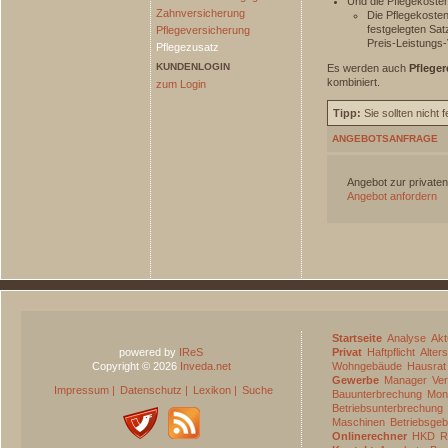
Und die Pflegekoste
Zahnversicherung
Die Pflegekosten
festgelegten Sat
Pflegeversicherung
Preis-Leistungs-
Pflegezusatz
KUNDENLOGIN
Es werden auch
Pflege
kombiniert.
zum Login
Tipp:
Sie sollten nicht 
ANGEBOTSANFRAGE
Angebot zur private
Angebot anfordern
Startseite
Analyse
Akt
powered by
IReS
Privat
Haftpflicht
Alter
Copyright © 2026
Inveda.net
Wohngebäude
Hausrat
Gewerbe
Manager
Ve
Impressum
|
Datenschutz
|
Lexikon
|
Suche
Bauunterbrechung
Mon
Betriebsunterbrechung
Maschinen
Betriebsge
Onlinerechner
HKD
R